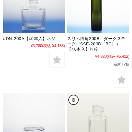
UDN-200A【40本入】ネジ
スリム四角200B ダークスモ
ーク（SSE-200B（BG））
¥3,780
(税込 ¥4,158)
【40本入】打栓
¥4,920
(税込 ¥5,412)
在庫 12個