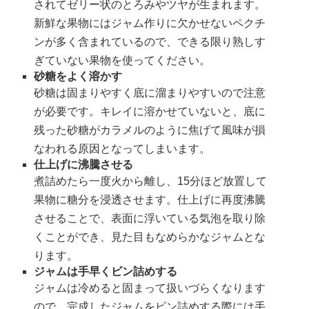
されてゼリー状のとろみやツヤが生まれます。
新鮮な果物にはジャム作りに欠かせないペクチ
ンが多く含まれているので、できる限り熟しす
ぎていない果物を使ってください。
砂糖をよく溶かす
砂糖は固まりやすく底に溜まりやすいので注意
が必要です。キレイに溶かせていないと、底に
残った砂糖がカラメルのように焦げて風味が損
なわれる原因となってしまいます。
仕上げに沸騰させる
煮詰めたら一度火から離し、15分ほど放置して
果物に糖分を浸透させます。仕上げに再度沸騰
させることで、表面に浮いている気泡を取り除
くことができ、見た目もなめらかなジャムとな
ります。
ジャムは手早くビン詰めする
ジャムは冷めると固まって扱いづらくなります
ので、完成したジャムをビン詰めする際には手