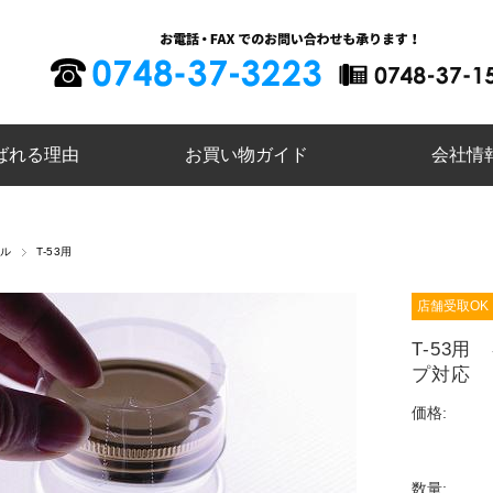
ばれる
理由
お買い物
ガイド
会社情
ル
T-53用
店舗受取OK
T-53
プ対応
価格:
数量: