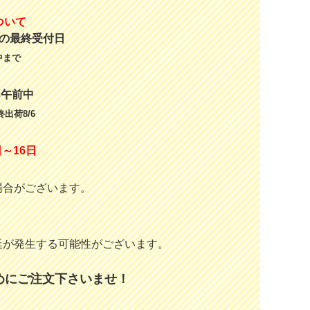
ついて
の最終受付日
中まで
3午前中
出荷8/6
～16日
場合がございます。
延が発生する可能性がございます。
めにご注文下さいませ！