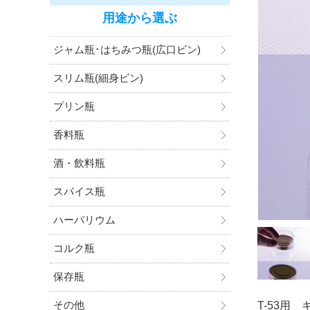
用途から選ぶ
ジャム瓶･はちみつ瓶(広口ビン)
スリム瓶(細身ビン)
プリン瓶
香料瓶
酒・飲料瓶
スパイス瓶
ハーバリウム
コルク瓶
保存瓶
その他
T-53用